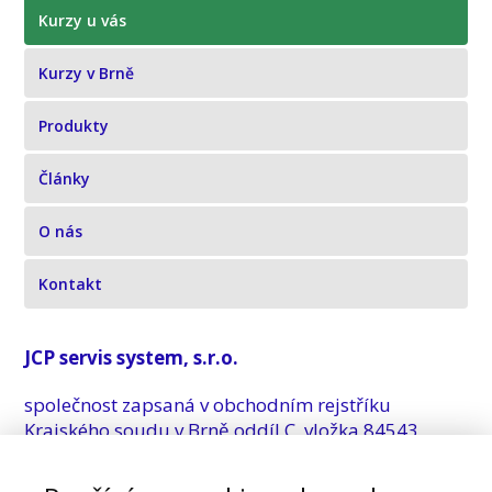
Kurzy u vás
Kurzy v Brně
Produkty
Články
O nás
Kontakt
JCP servis system, s.r.o.
společnost zapsaná v obchodním rejstříku
Krajského soudu v Brně oddíl C, vložka 84543
Sídlo: