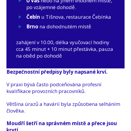
U vás
nebo na jiném vhodném místě,
po vzájemné dohodě.
Čebín
u Tišnova, restaurace Čebínka
Brno
na dohodnutém místě
zahájení v 10.00, délka vyučovací hodiny
cca 45 minut + 10 minut přestávka, pauza
na oběd po dohodě
Bezpečnostní předpisy byly napsané krví.
V praxi bývá často podceňována profesní
kvalifikace provozních pracovníků.
Většina úrazů a havárií byla způsobena selháním
člověka.
Moudří šetří na správném místě a přece jsou
krytí.